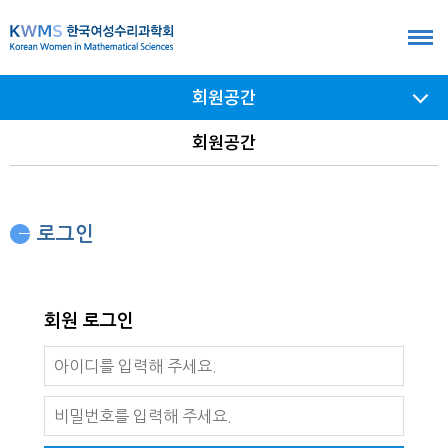
본
문
바
회원공간
로
가
서브
회원공간
메뉴
기
여닫기
로그인
회원 로그인
로
아
그
이
비
인
디
밀