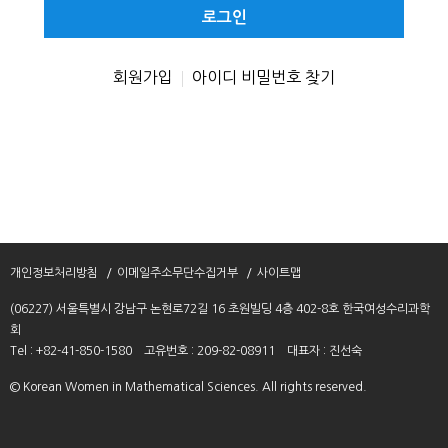
번
호
회원가입
아이디 비밀번호 찾기
|
개인정보처리방침
이메일주소무단수집거부
사이트맵
(06227) 서울특별시 강남구 논현로72길 16 초원빌딩 4층 402-8호 한국여성수리과학
회
Tel : +82-41-850-1580
고유번호 : 209-82-08911
대표자 : 진선숙
© Korean Women in Mathematical Sciences. All rights reserved.