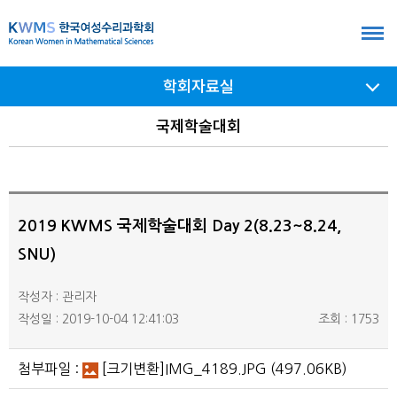
본
문
바
학회자료실
로
가
서브
국제학술대회
메뉴
기
여닫기
2019 KWMS 국제학술대회 Day 2(8.23~8.24,
SNU)
작성자 : 관리자
작성일 : 2019-10-04 12:41:03
조회 : 1753
첨부파일 :
[크기변환]IMG_4189.JPG
(497.06KB)