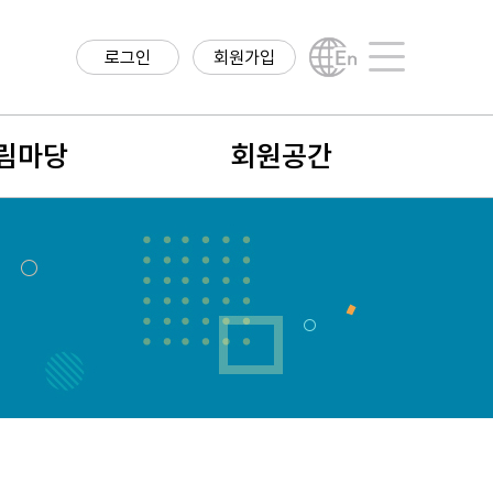
로그인
회원가입
English
사이트맵
림마당
회원공간
항
회원구분
구정보
회원가입안내
직정보
나의 정보
학계 소식
회비납입 및 결제내역
식
회원검색