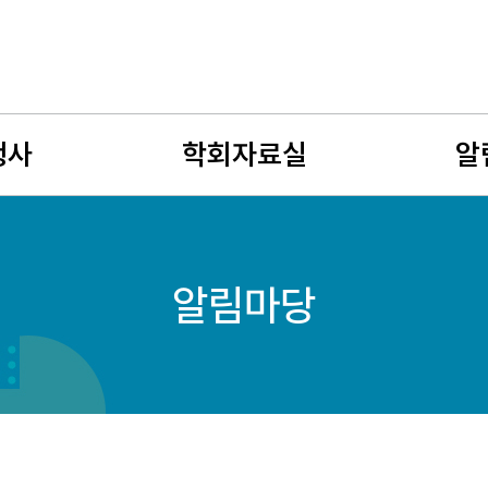
행사
학회자료실
알
사
뉴스레터
공지사
알림마당
회
유망여성수학자
학술연
젊은 여성수학자상
구인구
자료게시판
여성수
사진게시판
회원소