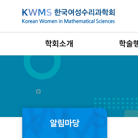
본
문
바
로
가
학회소개
학술
기
설립목적과 연혁
지난 학술행
비전과 목표
국제학술대
회장인사말
리더스포럼
창립취지문
겨울워크숍
알림마당
정관 및 규정
여름학교