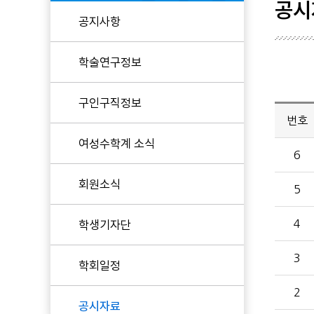
공시
공지사항
현임원
학술연구정보
역대임원
KWMS 후원
구인구직정보
번호
여성수학계 소식
6
회원소식
5
학생기자단
4
3
학회일정
2
공시자료