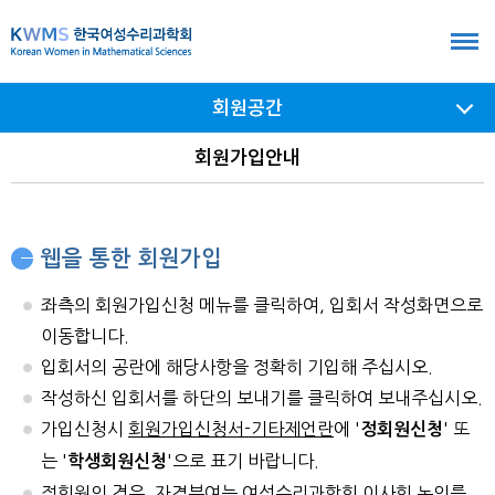
본
문
바
회원공간
로
가
서브
회원가입안내
메뉴
기
여닫기
웹을 통한 회원가입
좌측의 회원가입신청 메뉴를 클릭하여, 입회서 작성화면으로
이동합니다.
입회서의 공란에 해당사항을 정확히 기입해 주십시오.
작성하신 입회서를 하단의 보내기를 클릭하여 보내주십시오.
가입신청시
회원가입신청서-기타제언란
에 '
' 또
정회원신청
는 '
'으로 표기 바랍니다.
학생회원신청
정회원의 경우, 자격부여는 여성수리과학회 이사회 논의를