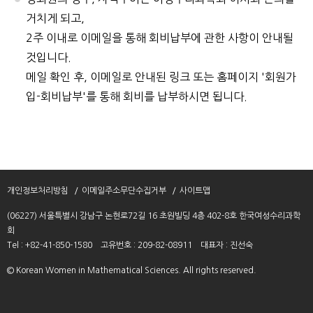
거치게 되고,
2주 이내로 이메일을 통해 회비납부에 관한 사항이 안내될
것입니다.
메일 확인 후, 이메일로 안내된 링크 또는 홈페이지 '회원가
입-회비납부'를 통해 회비를 납부하시면 됩니다.
개인정보처리방침
이메일주소무단수집거부
사이트맵
(06227) 서울특별시 강남구 논현로72길 16 초원빌딩 4층 402-8호 한국여성수리과학
회
Tel : +82-41-850-1580
고유번호 : 209-82-08911
대표자 : 진선숙
© Korean Women in Mathematical Sciences. All rights reserved.