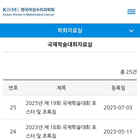
본
문
바
학회자료실
로
가
서브
국제학술대회자료실
메뉴
기
여닫기
총 25건
번호
제목
등록일
2025년 제 19회 국제학술대회 포
25
2025-07-03
스터 및 초록집
2023년 제 18회 국제학술대회 포
24
2023-05-11
스터 및 초록집