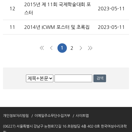
2015년 제 11회 국제학술대회 포
12
2023-05-11
스터
11
2014년 ICWM 포스터 및 초록집
2023-05-11
1
2
처음
이전
다음
맨끝
검
검색
색
개인정보처리방침
이메일주소무단수집거부
사이트맵
(06227) 서울특별시 강남구 논현로72길 16 초원빌딩 4층 402-8호 한국여성수리과학